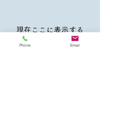
現在ここに表示する
商品はありません。
Phone
Email
株式会社JUS
ことばの教室 warauta
〒581-0871 大阪府八尾市高安町北6丁目
164
e-mail:
kotoba-uta@maia.eonet.ne.jp