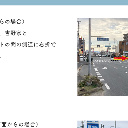
からの場合）
、吉野家と
トの間の側道に右折で
。
方面からの場合）