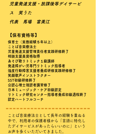
児童発達支援・放課後等デイサービ
ス 笑うた
​代表 馬場 富美江
​【保有資格等】
保育士（実務経験５年以上）
ことば音楽療法士
児童発達支援管理責任者実践研修終了
​相談支援員資格取得
あそび歌リトミック１級講師
発達障がい児専門リトミック指導者
強度行動障害支援者養成研修実践研修修了
笑顔歌声インストラクター
SST初級研修終了
公認心理士現認者講習修了
日本ミュージック・ケア初級認定
リトミック研究センター指導者養成初級過程終了
認定ハートフルコーチ
ことば音楽療法士として長年の経験を重ねる
中で、利用者の保護者様から「言語に特化し
たデイサービスがあったらいいのに」という
お声を多くいただいてきました。