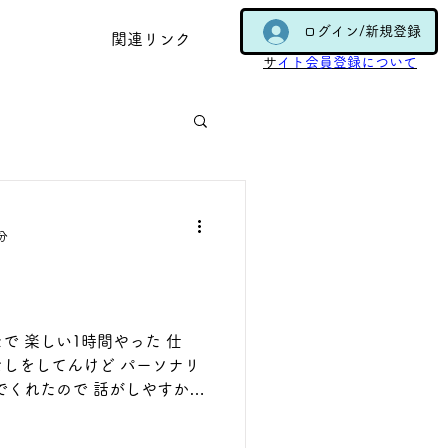
ログイン/新規登録
関連リンク
​
サイト会員登録について
分
で 楽しい1時間やった 仕
しをしてんけど パーソナリ
でくれたので 話がしやすかっ
 好きやわ 前回のゲストのお
土産わたすねん...