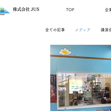
​株式会社 JUS
TOP
企
全ての記事
メディア
講演