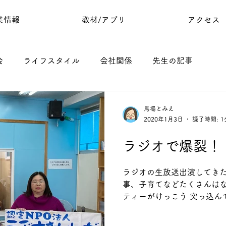
業情報
教材/アプリ
アクセス
会
ライフスタイル
会社関係
先生の記事
馬場とみえ
2020年1月3日
読了時間: 1
ラジオで爆裂！
ラジオの生放送出演してきた
事、子育てなどたくさんはな
ティーがけっこう 突っ込ん
たわ やっぱりなぁ 話すのん
土産もらってな 次回の方へお