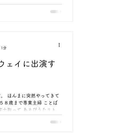
 1分
ウェイに出演す
てきて
..