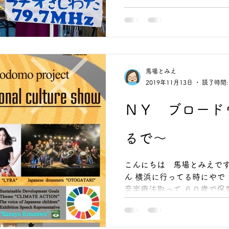
馬場とみえ
2019年11月13日
読了時間:
ＮＹ ブロード
るで～
こんにちは 馬場とみえです。 ほんまに突然やっ
ん 横浜に行ってる時にやで ５８歳まで専業主婦 ことば
音楽療法取って ６０歳で保育士取って あそびうたリトミ
ック講師の認定もらって 今年ニューヨークのブロードウ
ェイの舞台にソロでつねんで .