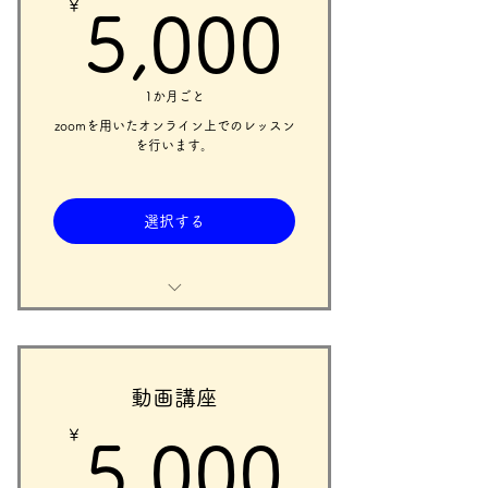
￥
5,00
購入月1回限りの支払いとなるた
5,000
め、購入月以外の月に入会金を再
び支払う必要はありません。
1か月ごと
入会特典として、ことば音楽療法
士である深谷先生の出版本「障が
zoomを用いたオンライン上でのレッスン
い児・者へのことば音楽療法」
を行います。
（1980円）を差し上げます。
入会特典は在庫数がなくなり次第
選択する
終了となりますので、講座受講の
際はお気を付けください。
zoomを用いた、講師とのワンツー
マンのオンラインレッスンになり
ます。受講する時は保護者同伴で
も構いません。
動画講座
￥
5,00
講座受講の際は、必ず入会金とセ
5,000
ットで購入してください。