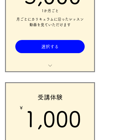
オンラインレッスンの詳細につい
1か月ごと
て、オンラインレッスン利用ガイ
ドをご覧ください。
月ごとにカリキュラムに沿ったレッスン
動画を見ていただけます
プランの開始日は各月の1日~20日
で設定するようにして下さい。
選択する
21～31日だと、入会月は2回レッス
ンを受講できない可能性がありま
す。
初回面談後に講師がカリキュラム
を作成し、そのカリキュラムに沿
ったレッスン動画を月に3本ご覧に
なることができます。
受講体験
￥
1,00
講座受講の際は、必ず入会金とセ
1,000
ットで購入してください。
動画講座の詳細について、動画講
座利用ガイドをご覧ください。