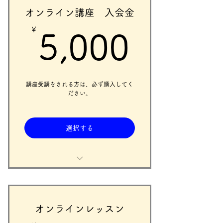
オンライン講座 入会金
￥
5,00
5,000
講座受講をされる方は、必ず購入してく
ださい。
選択する
warautaのオンラインレッスン・動
画講座を受講される場合、受講し
たいプランと同時にこちらも購入
してください。
オンラインレッスン