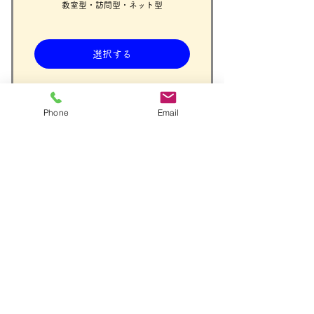
教室型・訪問型・ネット型
プランの開始日は各月の1日~20日
で設定するようにして下さい。
選択する
21～31日だと、入会月は面談・動
画視聴をできない可能性がありま
す。
Phone
Email
パソコン教室「はればれ」の受講
体験をする際にこちらより先払い
してください。（支払い確認出来
次第、ご連絡いたします。）
ネット型（入会金）
￥
5,00
受講体験後に入会された場合は入
5,000
会金より1000円割引します。
決済はクレジットカードかコンビ
ニ決済になります。
教室型・訪問型の方は申込後のヒアリン
グでお支払いになります。