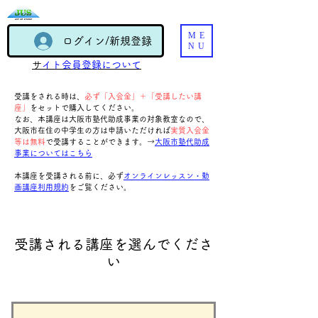
ME
ログイン/新規登録
NU
​
サイト会員登録について
​受講をされる時は、
必ず「入会金」＋「受講したい講
座」
をセットで購入してください。
なお、本講座は大阪市塾代助成事業の対象教室なので、
大阪市在住の中学生の方は申請いただければ
実質入会金
等は無料
で受講することができます。→
大阪市塾代助成
事業についてはこちら
本講座を受講される前に、
必ず
オンラインレッスン・動
画講座利用規約
をご覧ください。
受講される講座を選んでくださ
い